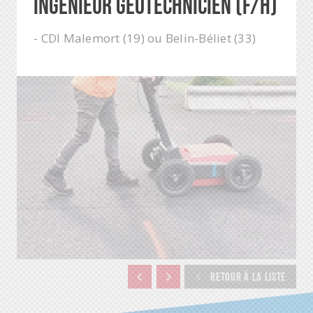
ingénieur géotechnicien (F/H)
- CDI Malemort (19) ou Belin-Béliet (33)
RETOUR À LA LISTE