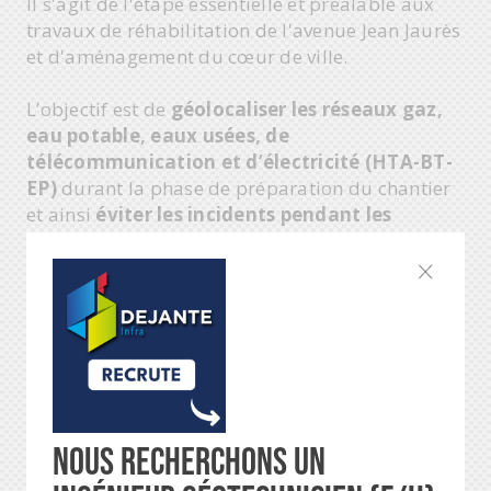
Il s'agit de l'étape essentielle et préalable aux
travaux de réhabilitation de l'avenue Jean Jaurès
et d'aménagement du cœur de ville.
L’objectif est de
géolocaliser les réseaux gaz,
eau potable, eaux usées, de
télécommunication et d’électricité (HTA-BT-
EP)
durant la phase de préparation du chantier
et ainsi
éviter les incidents pendant les
travaux
.
Merci à la
Ville de Malemort
et à
la
Communauté d'Agglomérations
de
Brive
de nous faire confiance pour cette
opération.
Nous recherchons un