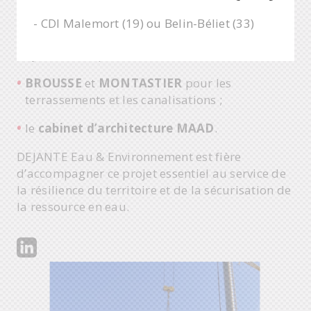
CAPRARO
pour le génie civil ;
- CDI Malemort (19) ou Belin-Béliet (33)
HYDRAU ELECT
et
SAUR
pour les équipements
hydroélectriques ;
BROUSSE
et
MONTASTIER
pour les
terrassements et les canalisations ;
le
cabinet d’architecture MAAD
.
DEJANTE Eau & Environnement est fière
d’accompagner ce projet essentiel au service de
la résilience du territoire et de la sécurisation de
la ressource en eau.