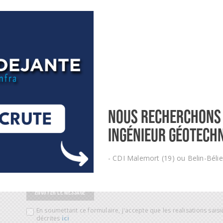
CV
Nous recherchons
ingénieur géotechn
- CDI Malemort (19) ou Belin-Bélie
ENVOYER LE MESSAGE
En soumettant ce formulaire, j'accepte que les realisations saisie
décrites
ici