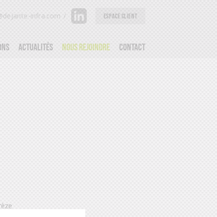
dejante-infra.com
/
ESPACE CLIENT
ons
Actualités
Nous rejoindre
Contact
rèze